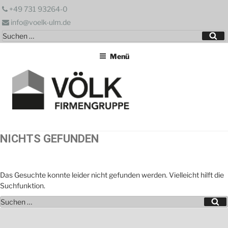
Zum
+49 731 93264-0
Inhalt
info@voelk-ulm.de
springen
Suchen
Su
nach:
Menü
NICHTS GEFUNDEN
Das Gesuchte konnte leider nicht gefunden werden. Vielleicht hilft die
Suchfunktion.
Suchen
Su
nach: