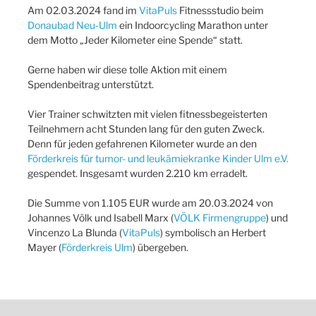
Am 02.03.2024 fand im
VitaPuls
Fitnessstudio beim
Donaubad Neu-Ulm
ein Indoorcycling Marathon unter
dem Motto „Jeder Kilometer eine Spende“ statt.
Gerne haben wir diese tolle Aktion mit einem
Spendenbeitrag unterstützt.
Vier Trainer schwitzten mit vielen fitnessbegeisterten
Teilnehmern acht Stunden lang für den guten Zweck.
Denn für jeden gefahrenen Kilometer wurde an den
Förderkreis für tumor- und leukämiekranke Kinder Ulm e.V.
gespendet. Insgesamt wurden 2.210 km erradelt.
Die Summe von 1.105 EUR wurde am 20.03.2024 von
Johannes Völk und Isabell Marx (
VÖLK Firmengruppe
) und
Vincenzo La Blunda (
VitaPuls
) symbolisch an Herbert
Mayer (
Förderkreis Ulm
) übergeben.