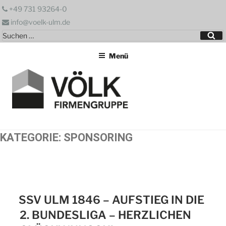
Zum
+49 731 93264-0
Inhalt
info@voelk-ulm.de
springen
Suchen
Su
nach:
Menü
KATEGORIE:
SPONSORING
SSV ULM 1846 – AUFSTIEG IN DIE
2. BUNDESLIGA – HERZLICHEN