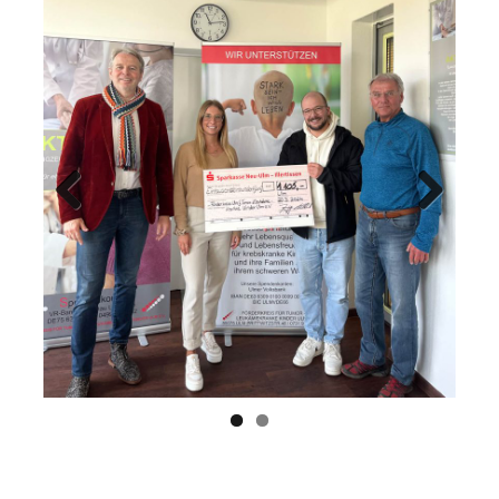
Previ
Next
ous