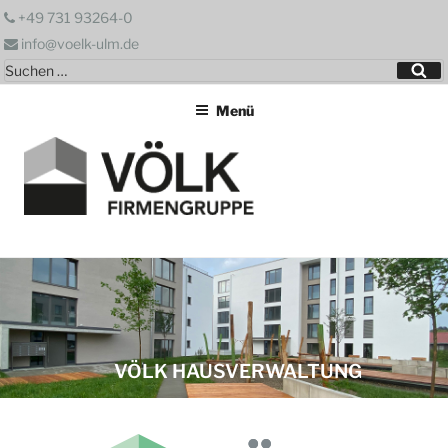
Zum
+49 731 93264-0
Inhalt
info@voelk-ulm.de
springen
Suchen
Su
nach:
Menü
VÖLK HAUSVERWALTUNG