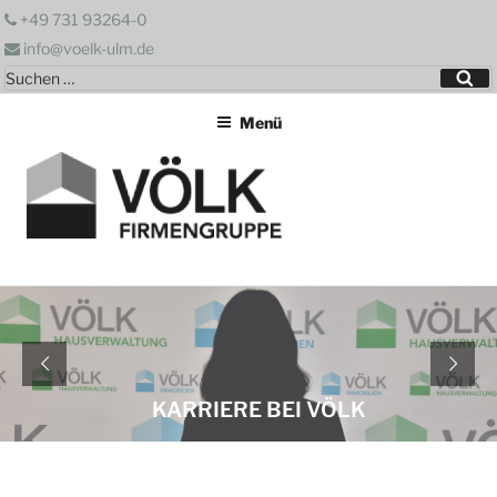
Zum
+49 731 93264-0
Inhalt
info@voelk-ulm.de
springen
Suchen
Su
nach:
Menü
KARRIERE BEI VÖLK