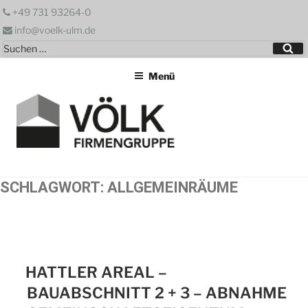
Zum
+49 731 93264-0
Inhalt
info@voelk-ulm.de
springen
Suchen
Su
nach:
Menü
SCHLAGWORT:
ALLGEMEINRÄUME
HATTLER AREAL –
BAUABSCHNITT 2 + 3 – ABNAHME