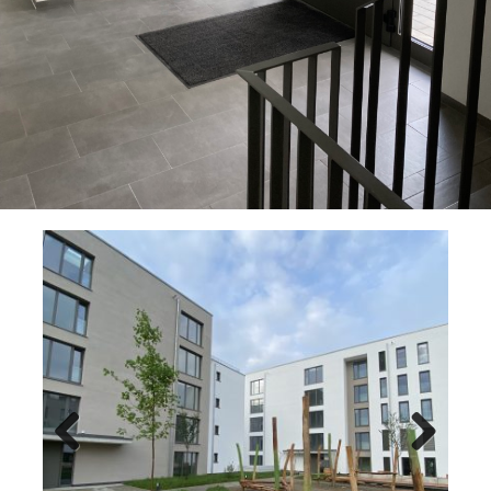
Previ
Next
ous