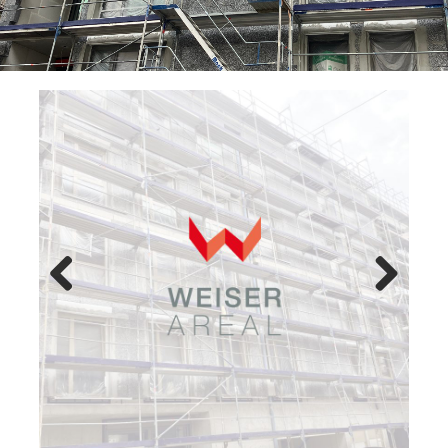
Previ
Next
ous