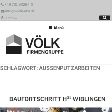
Zum
+49 731 93264-0
Inhalt
info@voelk-ulm.de
springen
Suchen
Su
nach:
Menü
SCHLAGWORT:
AUSSENPUTZARBEITEN
BAUFORTSCHRITT H³¹ WIBLINGEN