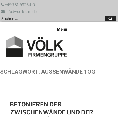
Zum
+49 731 93264-0
Inhalt
info@voelk-ulm.de
springen
Suchen
Su
nach:
Menü
SCHLAGWORT:
AUSSENWÄNDE 1OG
BETONIEREN DER
ZWISCHENWÄNDE UND DER