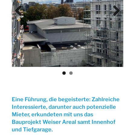
Previ
Next
ous
Eine Führung, die begeisterte: Zahlreiche
Interessierte, darunter auch potenzielle
Mieter, erkundeten mit uns das
Bauprojekt Weiser Areal samt Innenhof
und Tiefgarage.