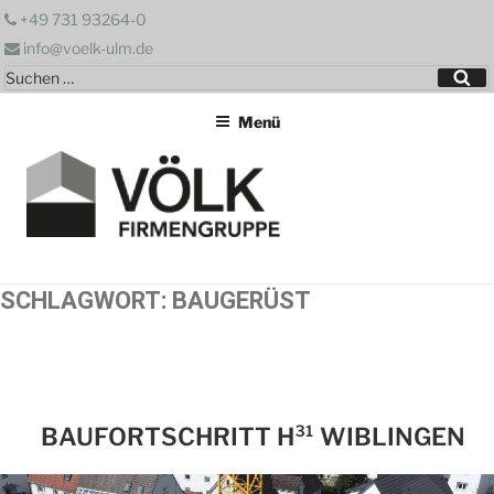
Zum
+49 731 93264-0
Inhalt
info@voelk-ulm.de
springen
Suchen
Su
nach:
Menü
SCHLAGWORT:
BAUGERÜST
BAUFORTSCHRITT H³¹ WIBLINGEN