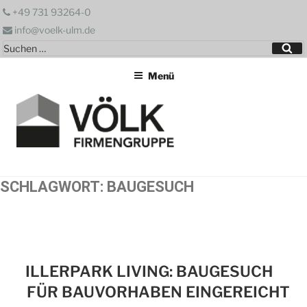
Zum
+49 731 93264-0
Inhalt
info@voelk-ulm.de
springen
Suchen
Su
nach:
Menü
SCHLAGWORT:
BAUGESUCH
ILLERPARK LIVING: BAUGESUCH
FÜR BAUVORHABEN EINGEREICHT