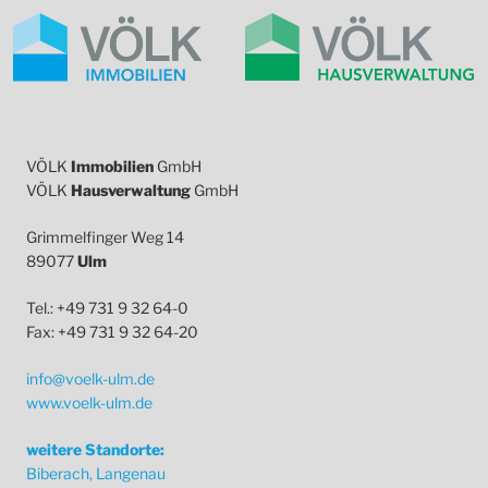
VÖLK
Immobilien
GmbH
VÖLK
Hausverwaltung
GmbH
Grimmelfinger Weg 14
89077
Ulm
Tel.: +49 731 9 32 64-0
Fax: +49 731 9 32 64-20
info@voelk-ulm.de
www.voelk-ulm.de
weitere Standorte:
Biberach, Langenau