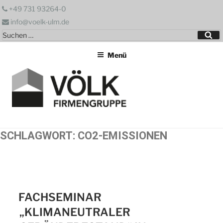
Zum
+49 731 93264-0
Inhalt
info@voelk-ulm.de
springen
Suchen
Su
nach:
Menü
SCHLAGWORT:
CO2-EMISSIONEN
FACHSEMINAR
„KLIMANEUTRALER