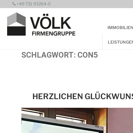
Zum
+49 731 93264-0
Inhalt
springen
IMMOBILIE
LEISTUNGE
SCHLAGWORT:
CON5
HERZLICHEN GLÜCKWUNS