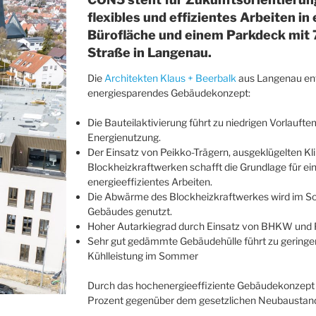
flexibles und effizientes Arbeiten i
Bürofläche und einem Parkdeck mit 7
Straße in Langenau.
Die
Architekten Klaus + Beerbalk
aus Langenau ent
energiesparendes Gebäudekonzept:
Die Bauteilaktivierung führt zu niedrigen Vorlauft
Energienutzung.
Der Einsatz von Peikko-Trägern, ausgeklügelten 
Blockheizkraftwerken schafft die Grundlage für e
energieeffizientes Arbeiten.
Die Abwärme des Blockheizkraftwerkes wird im S
Gebäudes genutzt.
Hoher Autarkiegrad durch Einsatz von BHKW und 
Sehr gut gedämmte Gebäudehülle führt zu geringe
Kühlleistung im Sommer
Durch das hochenergieeffiziente Gebäudekonzept
Prozent gegenüber dem gesetzlichen Neubaustand