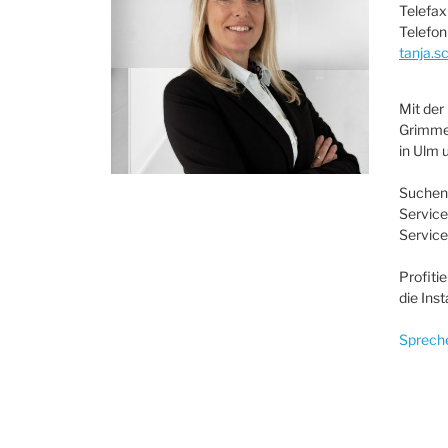
Telefa
Telefo
tanja.s
Mit der
Grimmel
in Ulm 
Suchen 
Service
Service
Profiti
die Ins
Spreche