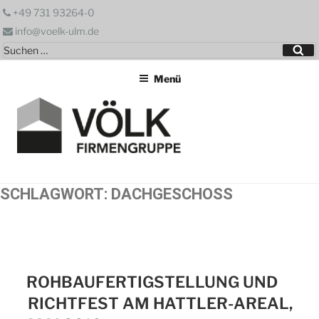
Zum
+49 731 93264-0
Inhalt
info@voelk-ulm.de
springen
Suchen
Su
nach:
Menü
SCHLAGWORT:
DACHGESCHOSS
ROHBAUFERTIGSTELLUNG UND
RICHTFEST AM HATTLER-AREAL,