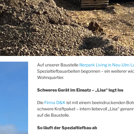
Auf unserer Baustelle
Illerpark Living in Neu-Ulm 
Spezialtiefbauarbeiten begonnen – ein weiterer w
Wohnquartier.
Schweres Gerät im Einsatz – „Lisa“ legt los
Die
Firma D&K
ist mit einem beeindruckenden Bo
schwere Kraftpaket – intern liebevoll „Lisa“ genan
auf die Baustelle.
So läuft der Spezialtiefbau ab