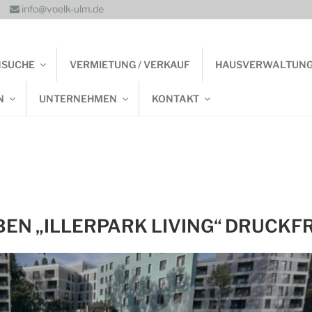
info@voelk-ulm.de
NSUCHE
VERMIETUNG / VERKAUF
HAUSVERWALTUN
N
UNTERNEHMEN
KONTAKT
N „ILLERPARK LIVING“ DRUCKFR