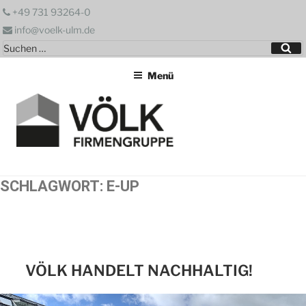
Zum
+49 731 93264-0
Inhalt
info@voelk-ulm.de
springen
Suchen
Su
nach:
Menü
SCHLAGWORT:
E-UP
VÖLK HANDELT NACHHALTIG!