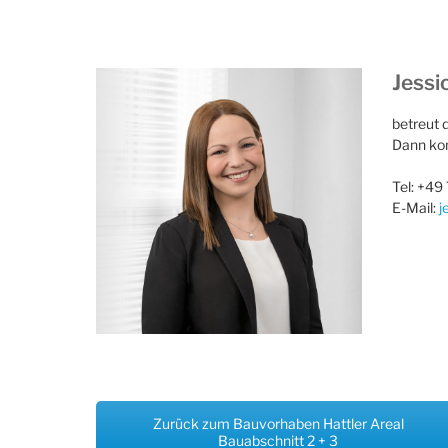
Jessi
betreut 
Dann kon
Tel: +49
E-Mail:
j
Zurück zum Bauvorhaben Hattler Areal
Bauabschnitt 2 + 3