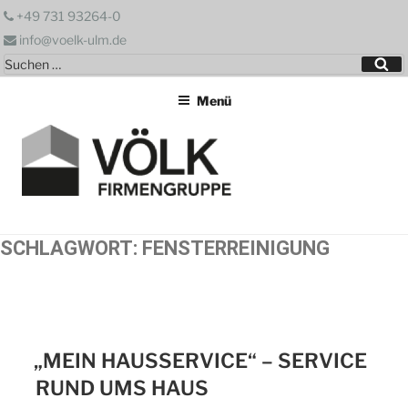
Zum
+49 731 93264-0
Inhalt
info@voelk-ulm.de
springen
Suchen
Su
nach:
Menü
SCHLAGWORT:
FENSTERREINIGUNG
„MEIN HAUSSERVICE“ – SERVICE
RUND UMS HAUS