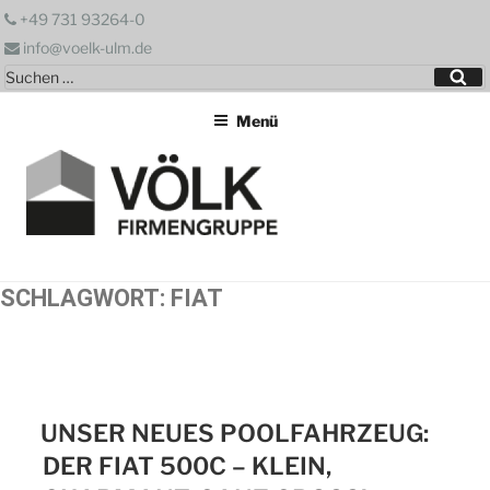
Zum
+49 731 93264-0
Inhalt
info@voelk-ulm.de
springen
Suchen
Su
nach:
Menü
SCHLAGWORT:
FIAT
UNSER NEUES POOLFAHRZEUG:
DER FIAT 500C – KLEIN,