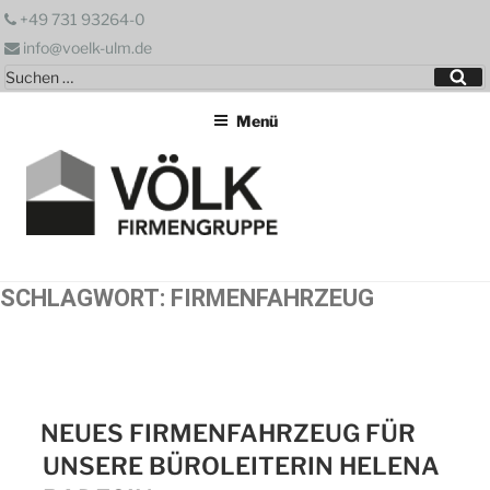
Zum
+49 731 93264-0
Inhalt
info@voelk-ulm.de
springen
Suchen
Su
nach:
Menü
SCHLAGWORT:
FIRMENFAHRZEUG
NEUES FIRMENFAHRZEUG FÜR
UNSERE BÜROLEITERIN HELENA