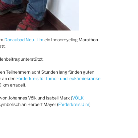
im
Donaubad Neu-Ulm
ein Indoorcycling Marathon
tt.
enbeitrag unterstützt.
rten Teilnehmern acht Stunden lang für den guten
e an den
Förderkreis für tumor- und leukämiekranke
 km erradelt.
n Johannes Völk und Isabell Marx (
VÖLK
 symbolisch an Herbert Mayer (
Förderkreis Ulm
)