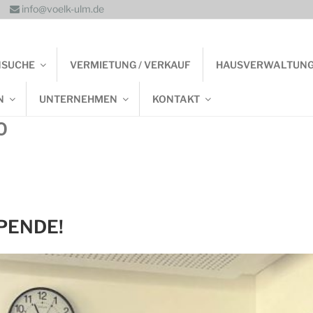
info@voelk-ulm.de
NSUCHE
VERMIETUNG / VERKAUF
HAUSVERWALTUN
N
UNTERNEHMEN
KONTAKT
O
PENDE!