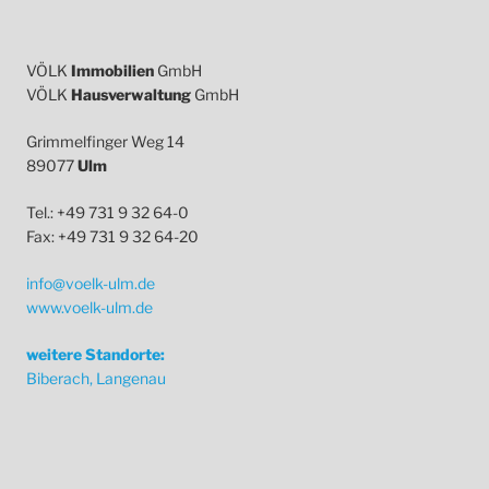
VÖLK
Immobilien
GmbH
VÖLK
Hausverwaltung
GmbH
Grimmelfinger Weg 14
89077
Ulm
Tel.: +49 731 9 32 64-0
Fax: +49 731 9 32 64-20
info@voelk-ulm.de
www.voelk-ulm.de
weitere Standorte:
Biberach, Langenau