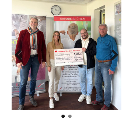
Previ
Next
ous