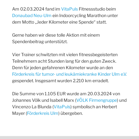
Am 02.03.2024 fand im
VitaPuls
Fitnessstudio beim
Donaubad Neu-Ulm
ein Indoorcycling Marathon unter
dem Motto „Jeder Kilometer eine Spende“ statt.
Gerne haben wir diese tolle Aktion mit einem
Spendenbeitrag unterstützt.
Vier Trainer schwitzten mit vielen fitnessbegeisterten
Teilnehmern acht Stunden lang für den guten Zweck.
Denn für jeden gefahrenen Kilometer wurde an den
Förderkreis für tumor- und leukämiekranke Kinder Ulm e.V.
gespendet. Insgesamt wurden 2.210 km erradelt.
Die Summe von 1.105 EUR wurde am 20.03.2024 von
Johannes Völk und Isabell Marx (
VÖLK Firmengruppe
) und
Vincenzo La Blunda (
VitaPuls
) symbolisch an Herbert
Mayer (
Förderkreis Ulm
) übergeben.