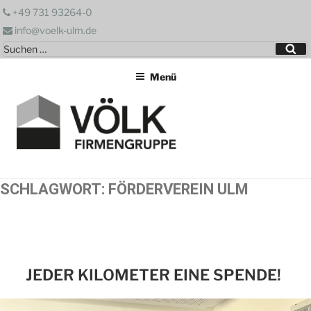
Zum
+49 731 93264-0
Inhalt
info@voelk-ulm.de
springen
Suchen
Su
nach:
Menü
SCHLAGWORT:
FÖRDERVEREIN ULM
JEDER KILOMETER EINE SPENDE!