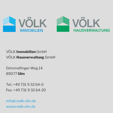
VÖLK
Immobilien
GmbH
VÖLK
Hausverwaltung
GmbH
Grimmelfinger Weg 14
89077
Ulm
Tel.: +49 731 9 32 64-0
Fax: +49 731 9 32 64-20
info@voelk-ulm.de
www.voelk-ulm.de