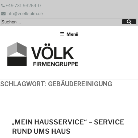
Zum
+49 731 93264-0
Inhalt
info@voelk-ulm.de
springen
Suchen
Su
nach:
Menü
SCHLAGWORT:
GEBÄUDEREINIGUNG
„MEIN HAUSSERVICE“ – SERVICE
RUND UMS HAUS