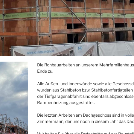
Die Rohbauarbeiten an unserem Mehrfamilienhaus a
Ende zu.
Alle Außen- und Innenwände sowie alle Geschossde
wurden aus Stahlbeton bzw. Stahlbetonfertigteilen 
der Tiefgaragenabfahrt sind ebenfalls abgeschlosse
Rampenheizung ausgestattet.
Die letzten Arbeiten am Dachgeschoss sind in voll
Zimmermann, der uns noch in diesem Jahr das Dac
Wir halten Sie über die Fortschritte auf der Bauste