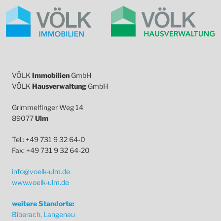
VÖLK
Immobilien
GmbH
VÖLK
Hausverwaltung
GmbH
Grimmelfinger Weg 14
89077
Ulm
Tel.: +49 731 9 32 64-0
Fax: +49 731 9 32 64-20
info@voelk-ulm.de
www.voelk-ulm.de
weitere Standorte:
Biberach, Langenau