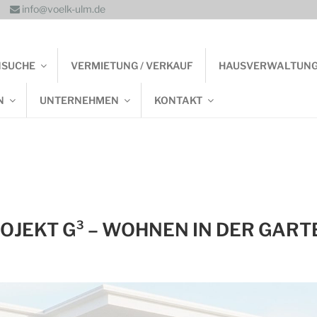
info@voelk-ulm.de
NSUCHE
VERMIETUNG / VERKAUF
HAUSVERWALTUN
N
UNTERNEHMEN
KONTAKT
JEKT G³ – WOHNEN IN DER GARTE