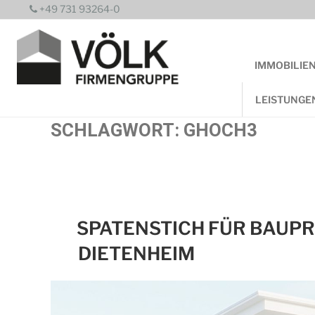
Zum
+49 731 93264-0
Inhalt
springen
IMMOBILIE
LEISTUNGE
SCHLAGWORT:
GHOCH3
SPATENSTICH FÜR BAUPRO
IETENHEIM