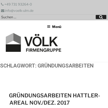
Zum
+49 731 93264-0
Inhalt
info@voelk-ulm.de
springen
Suchen
Su
nach:
Menü
SCHLAGWORT:
GRÜNDUNGSARBEITEN
GRÜNDUNGSARBEITEN HATTLER-
AREAL NOV./DEZ. 2017