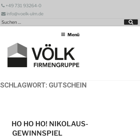
Zum
+49 731 93264-0
Inhalt
info@voelk-ulm.de
springen
Suchen
Su
nach:
Menü
SCHLAGWORT:
GUTSCHEIN
HO HO HO! NIKOLAUS-
GEWINNSPIEL