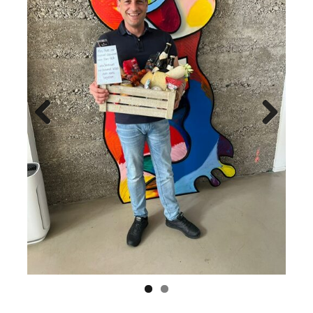
Previ
Next
ous