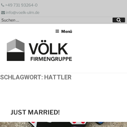
Zum
+49 731 93264-0
Inhalt
info@voelk-ulm.de
springen
Suchen
Su
nach:
Menü
SCHLAGWORT:
HATTLER
JUST MARRIED!