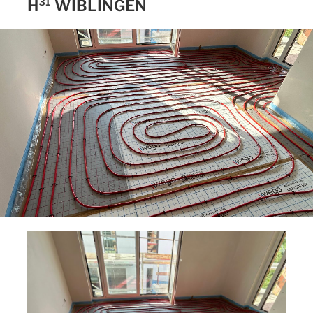
H³¹ WIBLINGEN