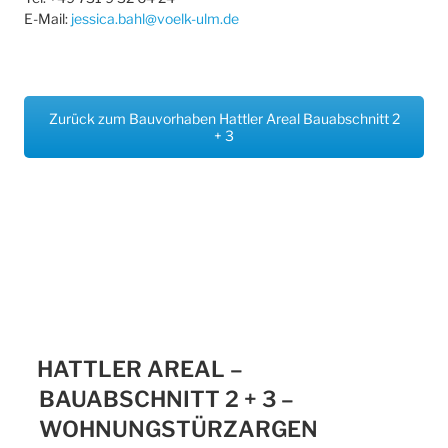
E-Mail:
jessica.bahl@voelk-ulm.de
Zurück zum Bauvorhaben Hattler Areal Bauabschnitt 2
+ 3
HATTLER AREAL –
BAUABSCHNITT 2 + 3 –
WOHNUNGSTÜRZARGEN