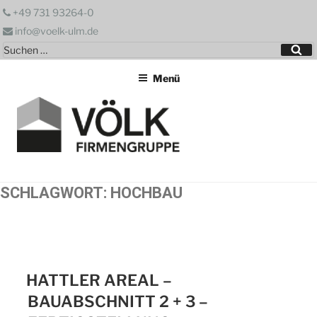
Zum
+49 731 93264-0
Inhalt
info@voelk-ulm.de
springen
Suchen
Su
nach:
Menü
SCHLAGWORT:
HOCHBAU
HATTLER AREAL –
BAUABSCHNITT 2 + 3 –