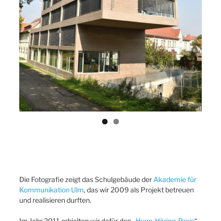
Previ
Next
ous
Die Fotografie zeigt das Schulgebäude der
Akademie für
Kommunikation Ulm
, das wir 2009 als Projekt betreuen
und realisieren durften.
Im Jahr 2011 erhielten wir dafür den „
Hugo-Häring-Preis
“