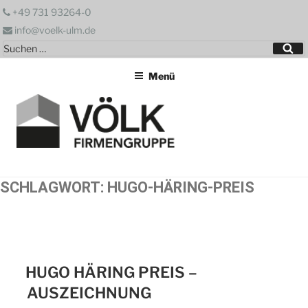
Zum
+49 731 93264-0
Inhalt
info@voelk-ulm.de
springen
Suchen
Su
nach:
Menü
SCHLAGWORT:
HUGO-HÄRING-PREIS
HUGO HÄRING PREIS –
AUSZEICHNUNG