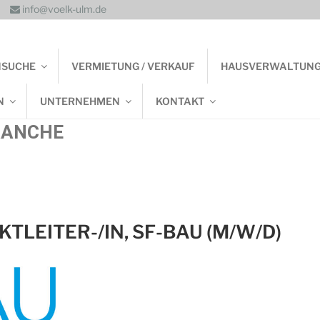
info@voelk-ulm.de
NSUCHE
VERMIETUNG / VERKAUF
HAUSVERWALTUN
N
UNTERNEHMEN
KONTAKT
RANCHE
TLEITER-/IN, SF-BAU (M/W/D)