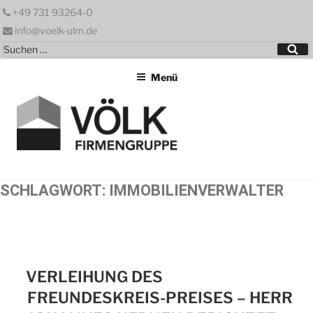
Zum
+49 731 93264-0
Inhalt
info@voelk-ulm.de
springen
Suchen
Su
nach:
Menü
SCHLAGWORT:
IMMOBILIENVERWALTER
VERLEIHUNG DES
FREUNDESKREIS-PREISES – HERR