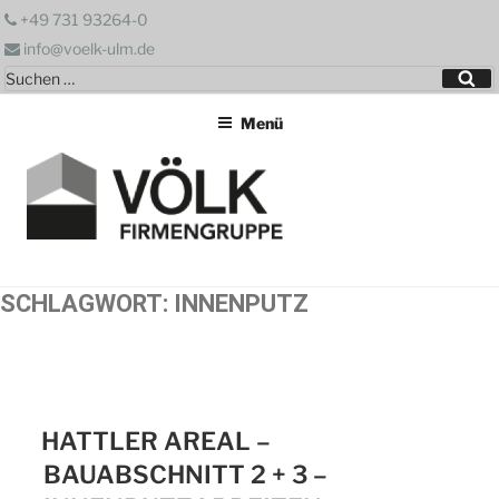
Zum
+49 731 93264-0
Inhalt
info@voelk-ulm.de
springen
Suchen
Su
nach:
Menü
SCHLAGWORT:
INNENPUTZ
HATTLER AREAL –
BAUABSCHNITT 2 + 3 –