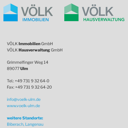
VÖLK
Immobilien
GmbH
VÖLK
Hausverwaltung
GmbH
Grimmelfinger Weg 14
89077
Ulm
Tel.: +49 731 9 32 64-0
Fax: +49 731 9 32 64-20
info@voelk-ulm.de
www.voelk-ulm.de
weitere Standorte:
Biberach, Langenau