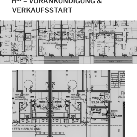
H³¹ – VORANKÜNDIGUNG &
VERKAUFSSTART