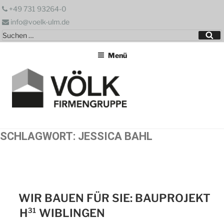
Zum
+49 731 93264-0
Inhalt
info@voelk-ulm.de
springen
Suchen
Su
nach:
Menü
SCHLAGWORT:
JESSICA BAHL
WIR BAUEN FÜR SIE: BAUPROJEKT
H³¹ WIBLINGEN