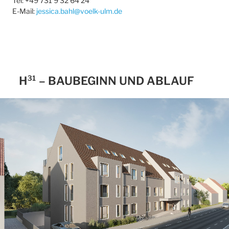
Tel: +49 731 9 32 64 24
E-Mail:
jessica.bahl@voelk-ulm.de
H³¹ – BAUBEGINN UND ABLAUF