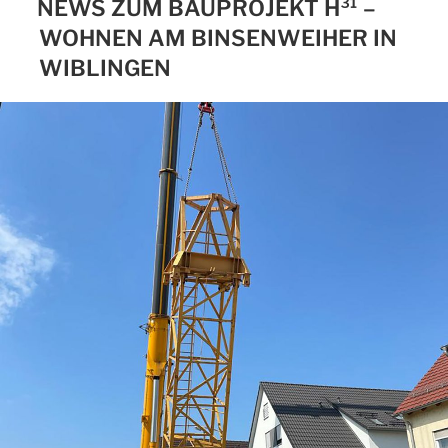
NEWS ZUM BAUPROJEKT H³¹ –
WOHNEN AM BINSENWEIHER IN
WIBLINGEN