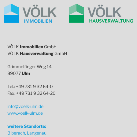
VÖLK
Immobilien
GmbH
VÖLK
Hausverwaltung
GmbH
Grimmelfinger Weg 14
89077
Ulm
Tel.: +49 731 9 32 64-0
Fax: +49 731 9 32 64-20
info@voelk-ulm.de
www.voelk-ulm.de
weitere Standorte:
Biberach, Langenau