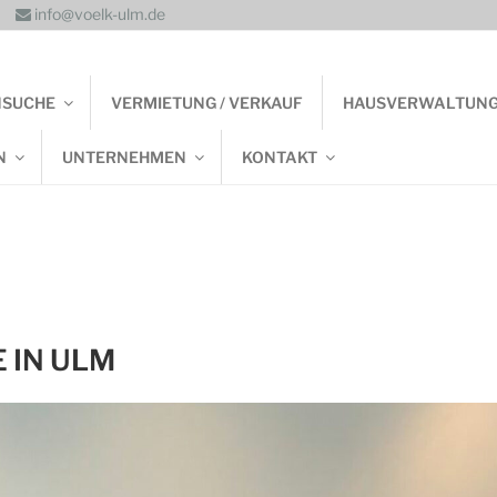
info@voelk-ulm.de
NSUCHE
VERMIETUNG / VERKAUF
HAUSVERWALTUN
N
UNTERNEHMEN
KONTAKT
 IN ULM