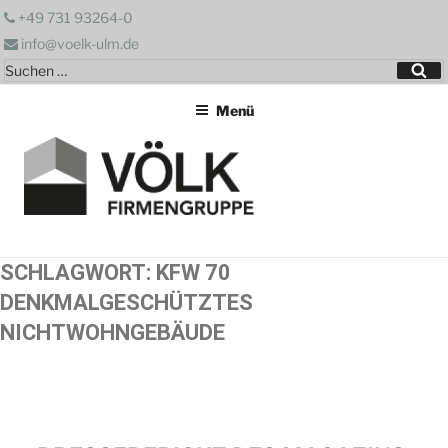
Zum
+49 731 93264-0
Inhalt
info@voelk-ulm.de
springen
Suchen
Su
nach:
Menü
SCHLAGWORT:
KFW 70
DENKMALGESCHÜTZTES
NICHTWOHNGEBÄUDE