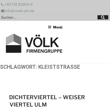
Zum
+49 731 93264-0
Inhalt
info@voelk-ulm.de
springen
Suchen
Su
nach:
Menü
SCHLAGWORT:
KLEISTSTRASSE
DICHTERVIERTEL – WEISER
VIERTEL ULM