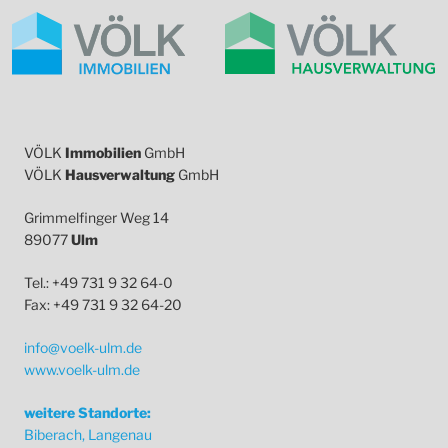
VÖLK
Immobilien
GmbH
VÖLK
Hausverwaltung
GmbH
Grimmelfinger Weg 14
89077
Ulm
Tel.: +49 731 9 32 64-0
Fax: +49 731 9 32 64-20
info@voelk-ulm.de
www.voelk-ulm.de
weitere Standorte:
Biberach, Langenau