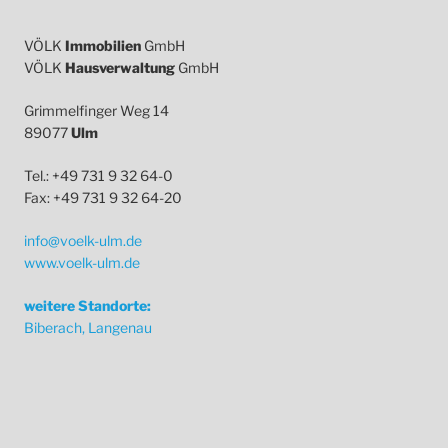
VÖLK
Immobilien
GmbH
VÖLK
Hausverwaltung
GmbH
Grimmelfinger Weg 14
89077
Ulm
Tel.: +49 731 9 32 64-0
Fax: +49 731 9 32 64-20
info@voelk-ulm.de
www.voelk-ulm.de
weitere Standorte:
Biberach, Langenau