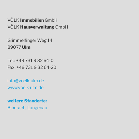
VÖLK
Immobilien
GmbH
VÖLK
Hausverwaltung
GmbH
Grimmelfinger Weg 14
89077
Ulm
Tel.: +49 731 9 32 64-0
Fax: +49 731 9 32 64-20
info@voelk-ulm.de
www.voelk-ulm.de
weitere Standorte:
Biberach, Langenau