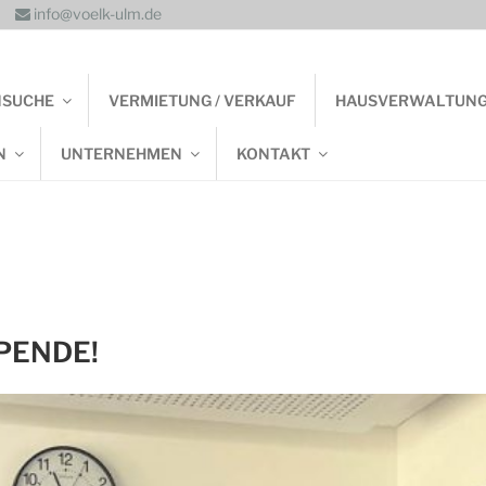
info@voelk-ulm.de
NSUCHE
VERMIETUNG / VERKAUF
HAUSVERWALTUN
N
UNTERNEHMEN
KONTAKT
PENDE!