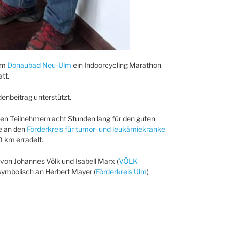
im
Donaubad Neu-Ulm
ein Indoorcycling Marathon
tt.
enbeitrag unterstützt.
rten Teilnehmern acht Stunden lang für den guten
e an den
Förderkreis für tumor- und leukämiekranke
 km erradelt.
n Johannes Völk und Isabell Marx (
VÖLK
 symbolisch an Herbert Mayer (
Förderkreis Ulm
)