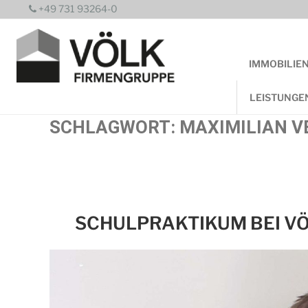
Zum
+49 731 93264-0
Inhalt
springen
IMMOBILIE
LEISTUNGE
SCHLAGWORT:
MAXIMILIAN V
SCHULPRAKTIKUM BEI V