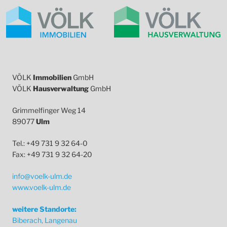
VÖLK
Immobilien
GmbH
VÖLK
Hausverwaltung
GmbH
Grimmelfinger Weg 14
89077
Ulm
Tel.: +49 731 9 32 64-0
Fax: +49 731 9 32 64-20
info@voelk-ulm.de
www.voelk-ulm.de
weitere Standorte:
Biberach, Langenau