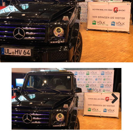
Previ
Next
ous