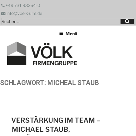
Zum
+49 731 93264-0
Inhalt
info@voelk-ulm.de
springen
Suchen
Su
nach:
Menü
SCHLAGWORT:
MICHEAL STAUB
VERSTÄRKUNG IM TEAM –
MICHAEL STAUB,