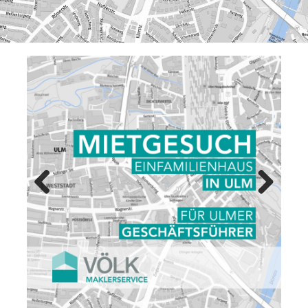
Previ
Next
ous