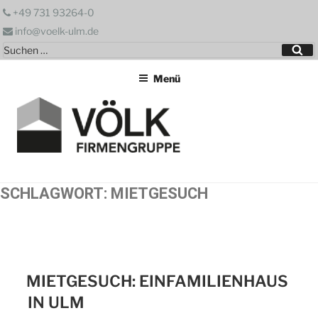
Zum
+49 731 93264-0
Inhalt
info@voelk-ulm.de
springen
Suchen
Su
nach:
Menü
SCHLAGWORT:
MIETGESUCH
MIETGESUCH: EINFAMILIENHAUS
IN ULM