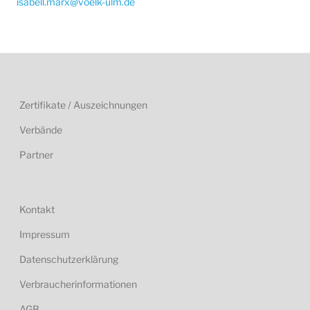
isabell.marx@voelk-ulm.de
Zertifikate / Auszeichnungen
Verbände
Partner
Kontakt
Impressum
Datenschutzerklärung
Verbraucherinformationen
AGB