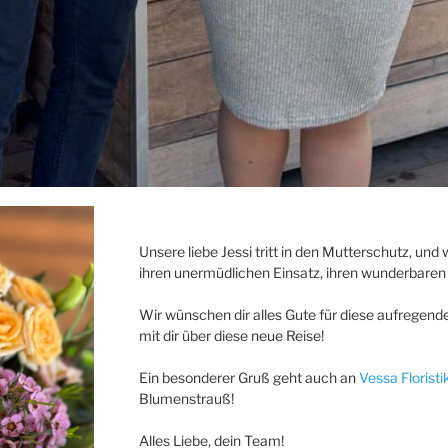
Unsere liebe Jessi tritt in den Mutterschutz, und
ihren unermüdlichen Einsatz, ihren wunderbaren
Wir wünschen dir alles Gute für diese aufregende 
mit dir über diese neue Reise!
Ein besonderer Gruß geht auch an
Vessa Floristi
Blumenstrauß!
Alles Liebe, dein Team!