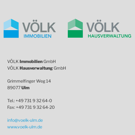
VÖLK
Immobilien
GmbH
VÖLK
Hausverwaltung
GmbH
Grimmelfinger Weg 14
89077
Ulm
Tel.: +49 731 9 32 64-0
Fax: +49 731 9 32 64-20
info@voelk-ulm.de
www.voelk-ulm.de