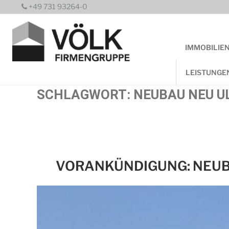
Zum
+49 731 93264-0
Inhalt
springen
IMMOBILIE
LEISTUNGE
SCHLAGWORT:
NEUBAU NEU U
VORANKÜNDIGUNG: NEU